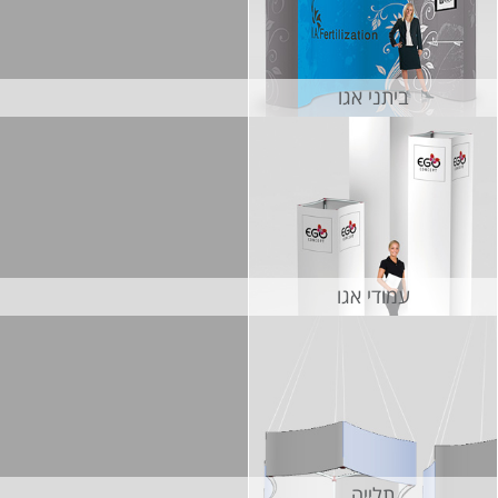
ביתני אגו
עמודי אגו
תלייה