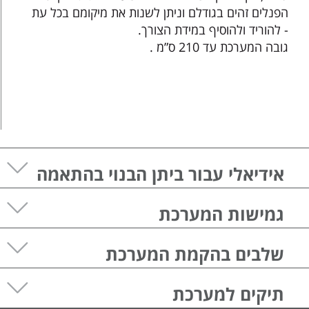
הפנלים זהים בגודלם וניתן לשנות את מיקומם בכל עת
- להוריד ולהוסיף במידת הצורך.
גובה המערכת עד 210 ס”מ .
אידיאלי עבור ביתן הבנוי בהתאמה
ללקוח
קיר ריפל יכול להתגמש כמעט לכל צורה שאתה
גמישות המערכת
רוצה ומאפשר לך גמישות מרבית ע”י הוספה או
הסרה של פנלים לפי שטח התצוגה. כל זאת עלמנת
המערכת בעלת גמישות מדהימה. מאותם חלקים
שיתאים לצרכים שלך.
שלבים בהקמת המערכת
ניתן ליצור כמה וריאציות שונות.
הפנלים הינם זהים בגודלם.
ההקמה הינה מהירה וקלה עם מחבר FASTclamp
תיקים למערכת
- פטנט היחודי לנו. לא דרושים ברגים ואומים.